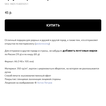
SKU:
4605156005051
45
р.
КУПИТЬ
Отличный подарок для родных и друзей в другой город, а также тем, кто отправляет
открытки по посткроссингу (
postcrossing
)
Для отправки в другие города и страны, не забудьте
добавить почтовые марки
-
по России (19 р) и по миру (65 р)
Формат: А6 (148 х 105 мм)
Материал: 350 гр/м², картон с шероховатым оборотом, на котором не размазывается
ручка
Способ печати: высококачественный офсет
Покрытие: глянцевая ламинация лицевой стороны
Лицензия на изображение: ©
Антон Петров