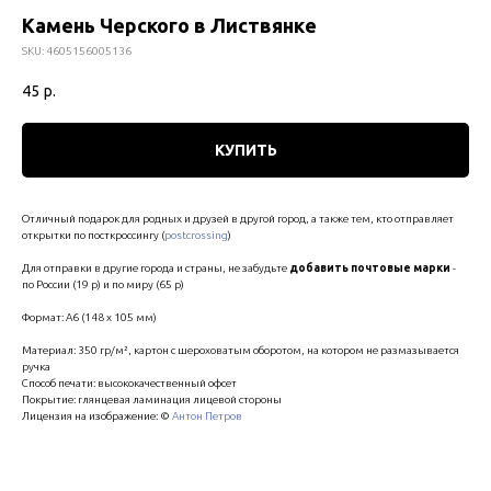
Камень Черского в Листвянке
SKU:
4605156005136
45
р.
КУПИТЬ
Отличный подарок для родных и друзей в другой город, а также тем, кто отправляет
открытки по посткроссингу (
postcrossing
)
Для отправки в другие города и страны, не забудьте
добавить почтовые марки
-
по России (19 р) и по миру (65 р)
Формат: А6 (148 х 105 мм)
Материал: 350 гр/м², картон с шероховатым оборотом, на котором не размазывается
ручка
Способ печати: высококачественный офсет
Покрытие: глянцевая ламинация лицевой стороны
Лицензия на изображение: ©
Антон Петров