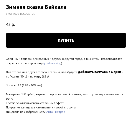
Зимняя сказка Байкала
SKU:
4605156005129
45
р.
КУПИТЬ
Отличный подарок для родных и друзей в другой город, а также тем, кто отправляет
открытки по посткроссингу (
postcrossing
)
Для отправки в другие города и страны, не забудьте
добавить почтовые марки
-
по России (19 р) и по миру (65 р)
Формат: А6 (148 х 105 мм)
Материал: 350 гр/м², картон с шероховатым оборотом, на котором не размазывается
ручка
Способ печати: высококачественный офсет
Покрытие: глянцевая ламинация лицевой стороны
Лицензия на изображение: ©
Антон Петров