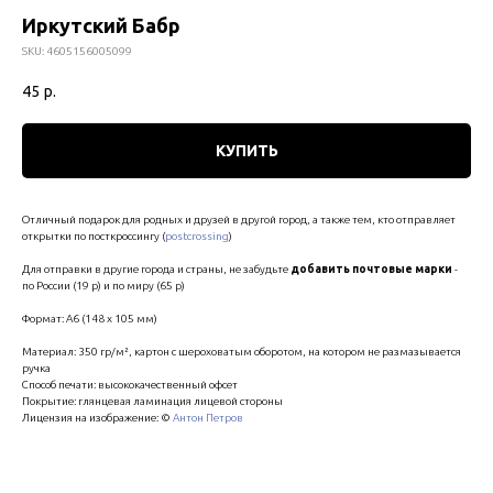
Иркутский Бабр
SKU:
4605156005099
45
р.
КУПИТЬ
Отличный подарок для родных и друзей в другой город, а также тем, кто отправляет
открытки по посткроссингу (
postcrossing
)
Для отправки в другие города и страны, не забудьте
добавить почтовые марки
-
по России (19 р) и по миру (65 р)
Формат: А6 (148 х 105 мм)
Материал: 350 гр/м², картон с шероховатым оборотом, на котором не размазывается
ручка
Способ печати: высококачественный офсет
Покрытие: глянцевая ламинация лицевой стороны
Лицензия на изображение: ©
Антон Петров