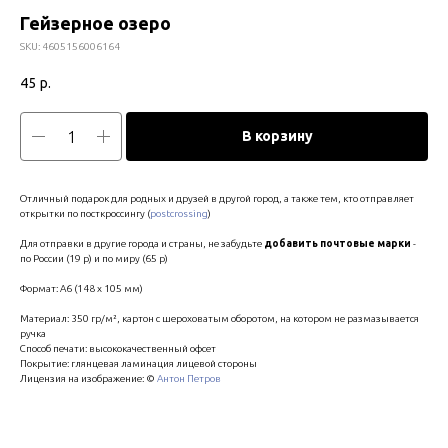
Гейзерное озеро
SKU:
4605156006164
45
р.
В корзину
Отличный подарок для родных и друзей в другой город, а также тем, кто отправляет
открытки по посткроссингу (
postcrossing
)
Для отправки в другие города и страны, не забудьте
добавить почтовые марки
-
по России (19 р) и по миру (65 р)
Формат: А6 (148 х 105 мм)
Материал: 350 гр/м², картон с шероховатым оборотом, на котором не размазывается
ручка
Способ печати: высококачественный офсет
Покрытие: глянцевая ламинация лицевой стороны
Лицензия на изображение: ©
Антон Петров