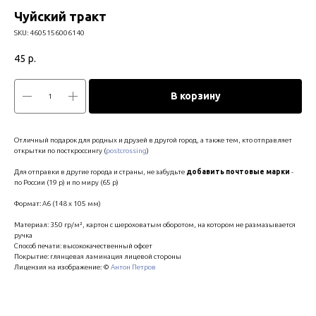
Чуйский тракт
SKU:
4605156006140
45
р.
В корзину
Отличный подарок для родных и друзей в другой город, а также тем, кто отправляет
открытки по посткроссингу (
postcrossing
)
Для отправки в другие города и страны, не забудьте
добавить почтовые марки
-
по России (19 р) и по миру (65 р)
Формат: А6 (148 х 105 мм)
Материал: 350 гр/м², картон с шероховатым оборотом, на котором не размазывается
ручка
Способ печати: высококачественный офсет
Покрытие: глянцевая ламинация лицевой стороны
Лицензия на изображение: ©
Антон Петров