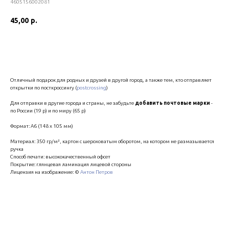
4605156002081
45,00
р.
В корзину
Отличный подарок для родных и друзей в другой город, а также тем, кто отправляет
открытки по посткроссингу (
postcrossing
)
Для отправки в другие города и страны, не забудьте
добавить почтовые марки
-
по России (19 р) и по миру (65 р)
Формат: А6 (148 х 105 мм)
Материал: 350 гр/м², картон с шероховатым оборотом, на котором не размазывается
ручка
Способ печати: высококачественный офсет
Покрытие: глянцевая ламинация лицевой стороны
Лицензия на изображение: ©
Антон Петров