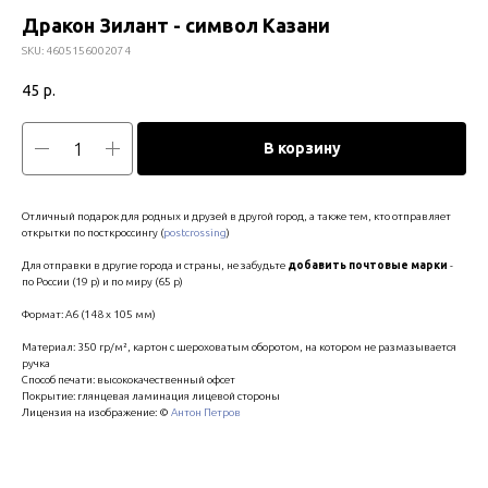
Дракон Зилант - символ Казани
SKU:
4605156002074
45
р.
В корзину
Отличный подарок для родных и друзей в другой город, а также тем, кто отправляет
открытки по посткроссингу (
postcrossing
)
Для отправки в другие города и страны, не забудьте
добавить почтовые марки
-
по России (19 р) и по миру (65 р)
Формат: А6 (148 х 105 мм)
Материал: 350 гр/м², картон с шероховатым оборотом, на котором не размазывается
ручка
Способ печати: высококачественный офсет
Покрытие: глянцевая ламинация лицевой стороны
Лицензия на изображение: ©
Антон Петров