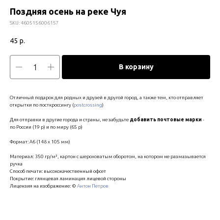
Поздняя осень на реке Чуя
SKU:
4605156006157
45
р.
В корзину
Отличный подарок для родных и друзей в другой город, а также тем, кто отправляет
открытки по посткроссингу (
postcrossing
)
Для отправки в другие города и страны, не забудьте
добавить почтовые марки
-
по России (19 р) и по миру (65 р)
Формат: А6 (148 х 105 мм)
Материал: 350 гр/м², картон с шероховатым оборотом, на котором не размазывается
ручка
Способ печати: высококачественный офсет
Покрытие: глянцевая ламинация лицевой стороны
Лицензия на изображение: ©
Антон Петров